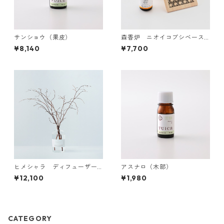
サンショウ（果皮）
森香炉 ニオイコブシベース
《麻の葉》めざめ
¥8,140
¥7,700
ヒメシャラ ディフューザー
アスナロ（木部）
セット
¥12,100
¥1,980
CATEGORY