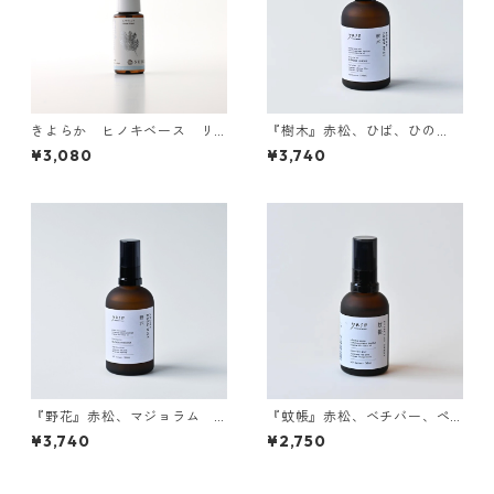
きよらか ヒノキベース リ
『樹木』赤松、ひば、ひの
フレッシュスプレー
き ルームミスト
¥3,080
¥3,740
『野花』赤松、マジョラム
『蚊帳』赤松、ベチバー、ペ
ルームミスト
パーミント 天然虫除けスプ
¥3,740
¥2,750
レー