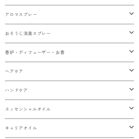
アロマスプレー
yuica リフレッシュスプレー
おそうじ消臭スプレー
yaso アロマルームミスト
檜葉三百
香炉・ディフューザー・お香
yaso 虫除けスプレー
yuica 森香炉
ヘアケア
NALUQ ボディースプレー
odai リードディフューザー
odai ヘアオイル
ハンドケア
檜葉三百 おそうじ消臭スプレー
yaso お香
yaso ヘアオイル
odai ハンドバーム
エッセンシャルオイル
Phnom Toi ウッドディフューザー
NALUQ ヘアクリーム
NALUQ ハンドクリーム
yuica
キャリアオイル