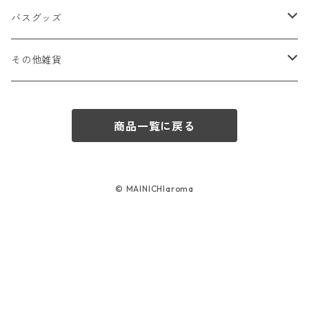
haus ヘアオイル
haus ハンドクリーム
Phnom Toi
yuica
バスグッズ
yuica 入浴剤
その他雑貨
haus シャンプー・トリートメント
WOODSTOCK スウェーデントーチmini
商品一覧に戻る
© MAINICHIaroma