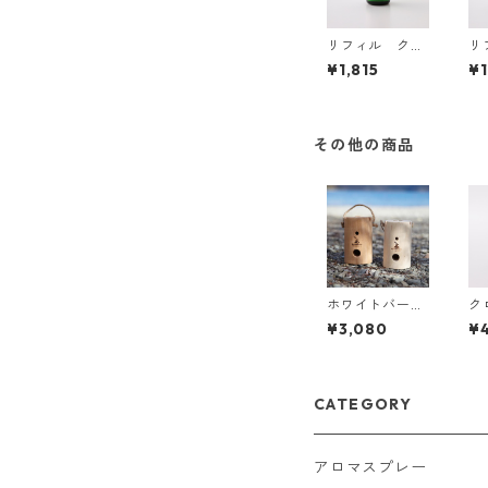
リフィル クロ
リ
モジベース 自
イ
¥1,815
¥1
然芳香液（森香
ス
炉専用）やすら
（
ぎ
め
その他の商品
ホワイトバーチ
ク
（白樺）
ブ
¥3,080
¥
CATEGORY
アロマスプレー