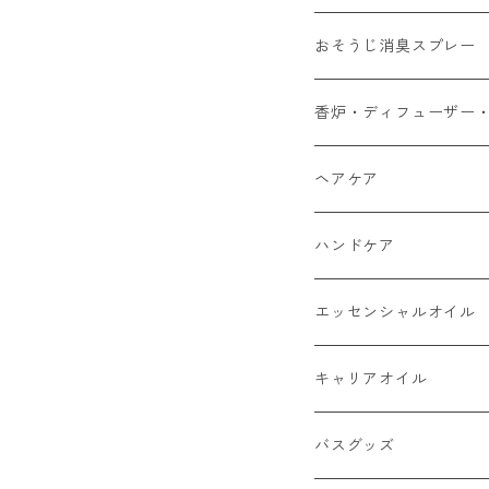
yuica リフレッシュ
おそうじ消臭スプレー
yaso アロマルームミ
檜葉三百
香炉・ディフューザー
yaso 虫除けスプレー
yuica 森香炉
ヘアケア
NALUQ ボディースプ
odai リードディフュ
odai ヘアオイル
ハンドケア
檜葉三百 おそうじ消
yaso お香
yaso ヘアオイル
odai ハンドバーム
エッセンシャルオイル
Phnom Toi ウッド
NALUQ ヘアクリーム
NALUQ ハンドクリー
yuica
キャリアオイル
haus ヘアオイル
haus ハンドクリーム
Phnom Toi
yuica
バスグッズ