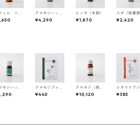
フィル ニオ
クロモジハッカ
ヒノキ（木部）
スギ（枝葉
コブシベー
ブレンド
,650
¥4,290
¥1,870
¥2,420
 自然芳香液
森香炉専用）
ざめ
ロモジハッカ
クロモジブレン
クロモジ（枝葉
ニオイコブ
レンド
ド 森の7days
部）
レンド 森の
4,290
¥440
¥10,120
¥385
bath
ays bath