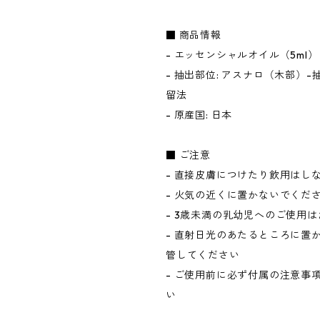
■ 商品情報
- エッセンシャルオイル（5ml）
- 抽出部位: アスナロ（木部）-
留法
- 原産国: 日本
■ ご注意
- 直接皮膚につけたり飲用はし
- 火気の近くに置かないでくだ
- 3歳未満の乳幼児へのご使用
- 直射日光のあたるところに置
管してください
- ご使用前に必ず付属の注意事
い