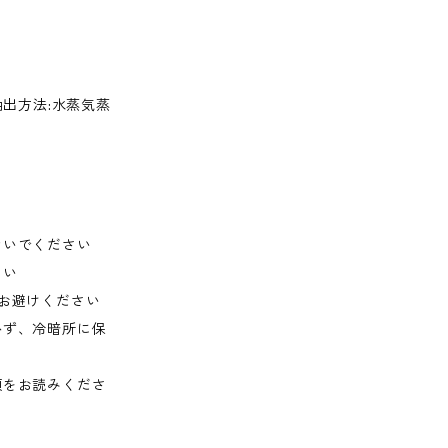
抽出方法:水蒸気蒸
ないでください
さい
はお避けください
かず、冷暗所に保
項をお読みくださ