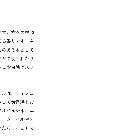
ます。樹々の根源
じる香りです。主
力のある木として
などに使われたり
シェや虫除けスプ
イルは、ディフュ
らして芳香浴をお
アオイルや水、エ
サージオイルやア
いただくこともで