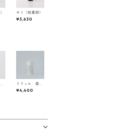
部）
モミ（枝葉部）
¥3,630
シブ
リフィル 森林
7d
の香り ディフ
¥4,400
ューザー詰め替
え用